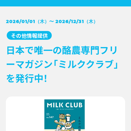
コンクール受賞レシピ
2026/01/01（木）〜 2026/12/31（木）
→
NEWS
牛乳月間
→
その他情報提供
お知らせ
→
イベント
→
EVENT
日本で唯一の酪農専門フリ
新商品
→
キャンペーン
→
ーマガジン「ミルククラブ」
その他情報提供
→
を発行中！