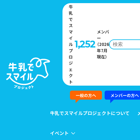
牛
乳
で
ス
マ
メンバ
イ
ー
1,252
ル
（2026
プ
年7月
Home
»
イベント一覧
»
日本で唯一の酪農専門フリーマガジン「ミル
ロ
現在）
ククラブ」を発行中！
ジ
ェ
ク
EVENT
ト
イベント
牛乳でスマイルプロジェクトについて
イベント