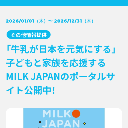
コンクール受賞レシピ
2026/01/01（木）〜 2026/12/31（木）
→
NEWS
牛乳月間
→
その他情報提供
お知らせ
→
イベント
→
EVENT
「牛乳が日本を元気にする」
新商品
→
キャンペーン
→
子どもと家族を応援する
その他情報提供
→
MILK JAPANのポータルサ
イト公開中！