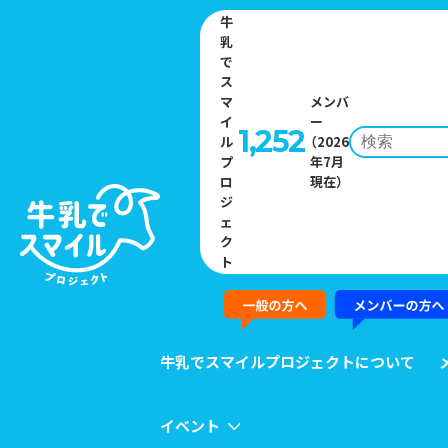
牛
乳
で
ス
マ
メンバ
イ
ー
1,252
ル
（2026
プ
年7月
Home
»
イベント一覧
»
「牛乳が日本を元気にする」子どもと家族を
ロ
現在）
応援するMILK JAPANのポータルサイト公開中！
ジ
ェ
ク
EVENT
ト
イベント
牛乳でスマイルプロジェクトについて
イベント