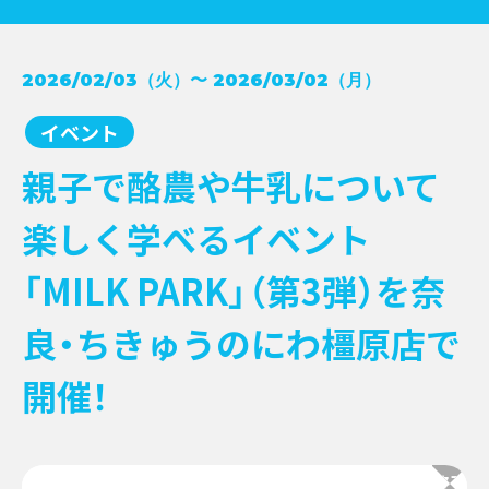
コンクール受賞レシピ
2026/02/03（火）〜 2026/03/02（月）
→
NEWS
牛乳月間
→
イベント
お知らせ
→
イベント
→
EVENT
親子で酪農や牛乳について
新商品
→
キャンペーン
→
楽しく学べるイベント
その他情報提供
→
「MILK PARK」（第3弾）を奈
良・ちきゅうのにわ橿原店で
開催！