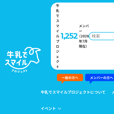
牛
乳
で
ス
マ
メンバ
イ
ー
1,252
ル
（2026
プ
年7月
Home
»
イベント一覧
»
親子で酪農や牛乳について楽しく学べるイ
ロ
現在）
ベント「MILK PARK」（第3弾）を奈良・ちきゅうのにわ橿原店で開催！
ジ
ェ
ク
EVENT
ト
イベント
牛乳でスマイルプロジェクトについて
イベント