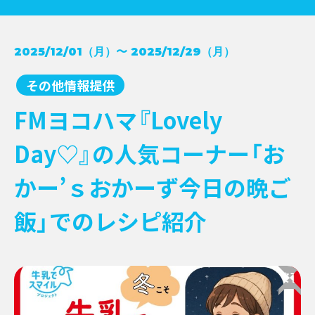
コンクール受賞レシピ
2025/12/01（月）〜 2025/12/29（月）
→
NEWS
牛乳月間
→
その他情報提供
お知らせ
→
イベント
→
EVENT
FMヨコハマ『Lovely
新商品
→
キャンペーン
→
Day♡』の人気コーナー「お
その他情報提供
→
かー’ｓおかーず今日の晩ご
飯」でのレシピ紹介