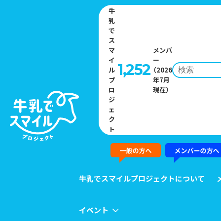
牛
乳
で
ス
マ
メンバ
イ
ー
1,252
ル
（2026
プ
年7月
Home
»
イベント一覧
»
FMヨコハマ『Lovely Day♡』の人気コーナー
ロ
現在）
「おかー’ｓおかーず今日の晩ご飯」でのレシピ紹介
ジ
ェ
ク
EVENT
ト
イベント
牛乳でスマイルプロジェクトについて
イベント