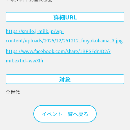
詳細URL
https://smile.j-milk.jp/wp-
content/uploads/2025/12/251212_fmyokohama_3.jpg
https://www.facebook.com/share/1BPSFdrJD2/?
mibextid=wwXIfr
対象
全世代
イベント一覧へ戻る