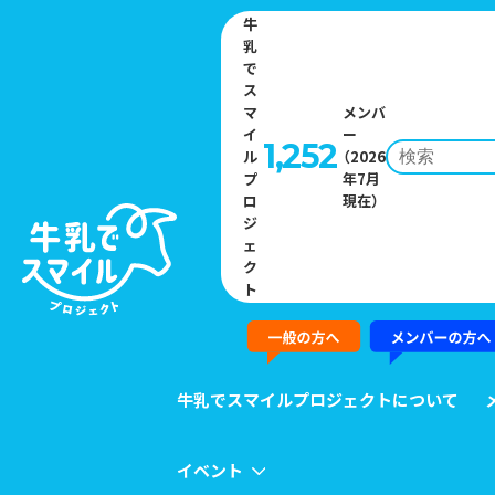
牛
乳
で
ス
マ
メンバ
イ
ー
1,252
ル
（2026
プ
年7月
Home
»
イベント一覧
»
中国地区 牛乳・乳製品利用料理コンクール
ロ
現在）
ジ
ェ
EVENT
ク
ト
イベント
牛乳でスマイルプロジェクトについて
イベント