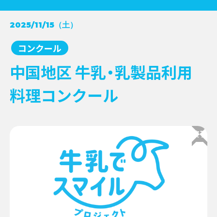
コンクール受賞レシピ
2025/11/15（土）
→
NEWS
牛乳月間
→
コンクール
お知らせ
→
中国地区 牛乳・乳製品利用
イベント
→
EVENT
料理コンクール
新商品
→
キャンペーン
→
その他情報提供
→