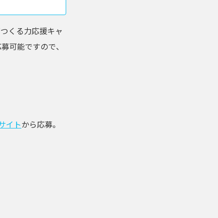
ダつくる力応援キャ
募可能ですので、
Eサイト
から応募。