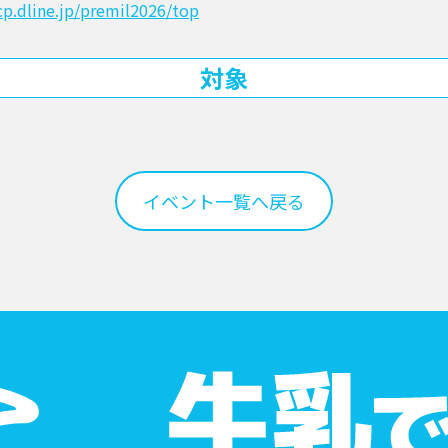
cp.dline.jp/premil2026/top
対象
イベント一覧へ戻る