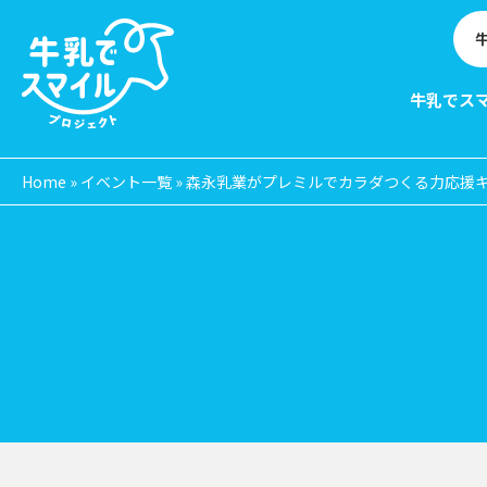
牛乳でス
Home
»
イベント一覧
»
森永乳業がプレミルでカラダつくる力応援
EVE
N