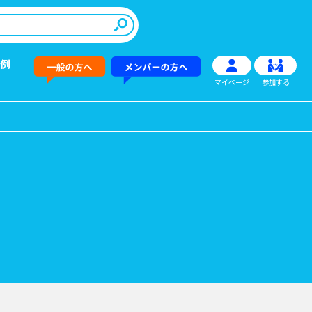
例
マイページ
参加する
その他情報提供
新商品
→
→