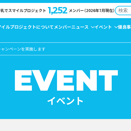
1,252
牛乳でスマイルプロジェクト
メンバー（2026年7月現在）
マイルプロジェクトについて
メンバー
ニュース
イベント
優良事
キャンペーンを実施します
NT
EWS
牛乳月間
コンクール受賞レシピ
→
イベント
→
キャンペーン
→
お知らせ
→
→
EVENT
イベント