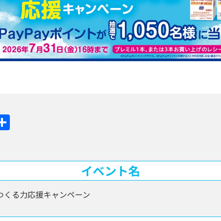
ook
ine
共
有
イベント名
つくる力応援キャンペーン