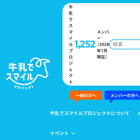
牛
乳
で
ス
マ
メンバ
イ
ー
1,252
ル
（2026
プ
年7月
Home
»
イベント一覧
»
森永乳業が「天文館みるくフェスタ」へ出展
ロ
現在）
参加します
ジ
ェ
ク
EVENT
ト
イベント
牛乳でスマイルプロジェクトについて
イベント