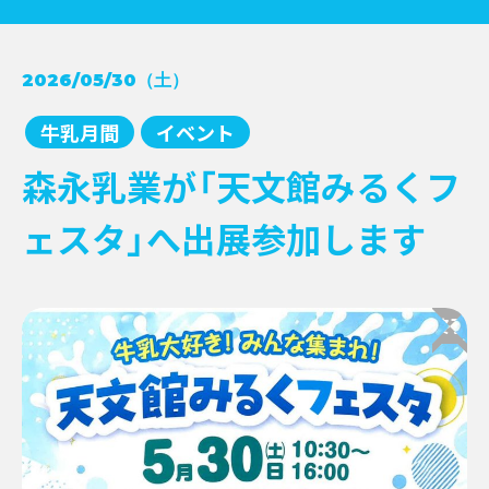
コンクール受賞レシピ
2026/05/30（土）
→
NEWS
牛乳月間
→
牛乳月間
イベント
お知らせ
→
イベント
→
EVENT
森永乳業が「天文館みるくフ
新商品
→
キャンペーン
→
ェスタ」へ出展参加します
その他情報提供
→