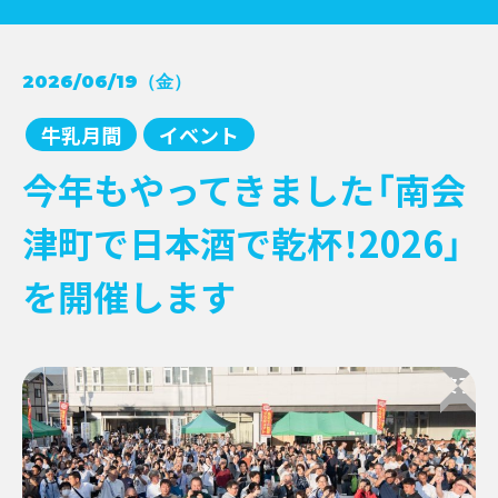
コンクール受賞レシピ
2026/06/19（金）
→
NEWS
牛乳月間
→
牛乳月間
イベント
お知らせ
→
イベント
→
EVENT
今年もやってきました「南会
新商品
→
キャンペーン
→
津町で日本酒で乾杯！2026」
その他情報提供
→
を開催します