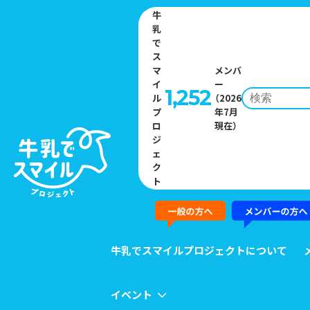
牛
乳
で
ス
マ
メンバ
イ
ー
1,252
ル
（2026
プ
年7月
Home
»
イベント一覧
»
今年もやってきました「南会津町で日本酒で
ロ
現在）
乾杯！2026」を開催します
ジ
ェ
ク
EVENT
ト
イベント
牛乳でスマイルプロジェクトについて
イベント