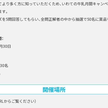
てより多く方に知っていただくため、いわての牛乳月間キャンペ
ます。
ズを5問回答してもらい、全問正解者の中から抽選で50名に賞
：
月30日
30名
名
開催場所
RLからご覧ください）