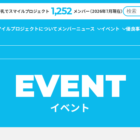
1,252
牛乳でスマイルプロジェクト
メンバー（2026年7月現在）
マイルプロジェクトについて
メンバー
ニュース
イベント
優良事
NT
EWS
牛乳月間
コンクール受賞レシピ
→
イベント
→
キャンペーン
→
お知らせ
→
→
EVENT
イベント