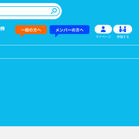
例
マイページ
参加する
その他情報提供
新商品
→
→