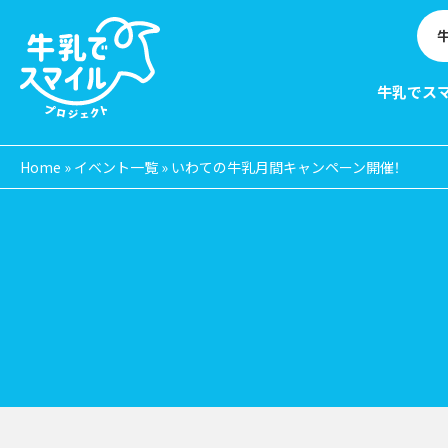
牛乳でス
Home
»
イベント一覧
»
いわての牛乳月間キャンペーン開催！
EVE
N