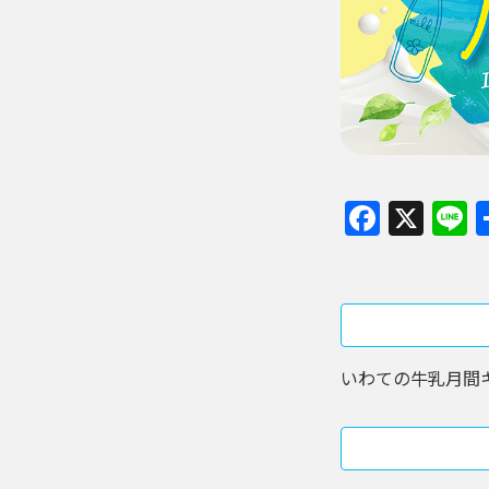
Faceb
X
L
いわての牛乳月間キャ