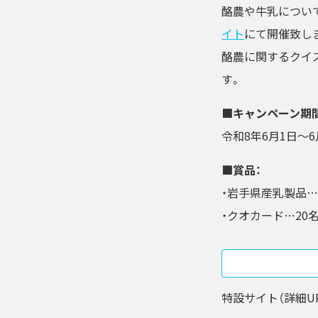
酪農や牛乳につい
イト
にて開催致し
酪農に関するクイ
す。
■キャンペーン期間
令和8年6月1日～6
■賞品：
・岩手県産乳製品…
・クオカード…20
特設サイト（詳細U