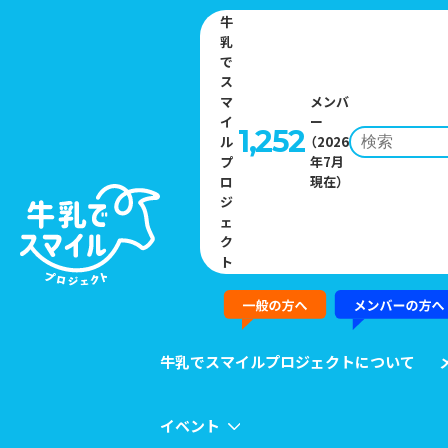
牛
乳
で
ス
マ
メンバ
イ
ー
1,252
ル
（2026
プ
年7月
Home
»
イベント一覧
»
美濃酪農農業協同組合連合会が土日ミルク
ロ
現在）
に合わせてひるがの牛乳無償配布
ジ
ェ
ク
EVENT
ト
イベント
牛乳でスマイルプロジェクトについて
イベント