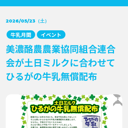
コンクール受賞レシピ
2026/05/23（土）
→
NEWS
牛乳月間
→
牛乳月間
イベント
お知らせ
→
イベント
→
EVENT
美濃酪農農業協同組合連合
新商品
→
キャンペーン
→
会が土日ミルクに合わせて
その他情報提供
→
ひるがの牛乳無償配布