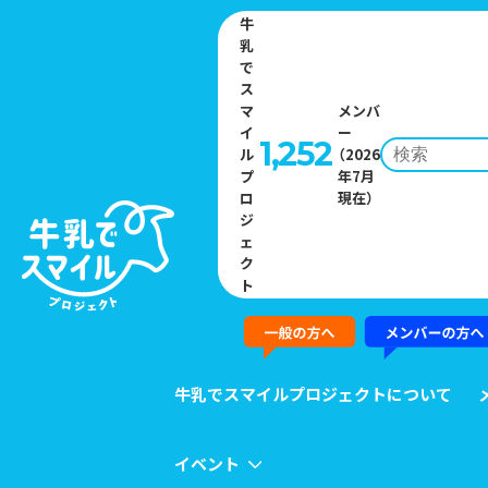
牛
乳
で
ス
マ
メンバ
イ
ー
1,252
ル
（2026
プ
年7月
Home
»
イベント一覧
»
楽天イーグルス一軍公式戦にて、「6月は牛乳
ロ
現在）
月間！東北の牛乳最強デー」を開催し、イベントを実施いたします
ジ
ェ
ク
EVENT
ト
イベント
牛乳でスマイルプロジェクトについて
イベント