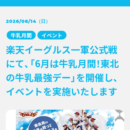
コンクール受賞レシピ
2026/06/14（日）
→
NEWS
牛乳月間
→
牛乳月間
イベント
お知らせ
→
イベント
→
EVENT
楽天イーグルス一軍公式戦
新商品
→
キャンペーン
→
にて、「6月は牛乳月間！東北
その他情報提供
→
の牛乳最強デー」を開催し、
イベントを実施いたします