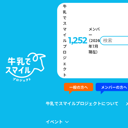
牛
乳
で
ス
マ
メンバ
イ
ー
1,252
ル
（2026
プ
年7月
Home
»
イベント一覧
»
ヨーグルト好きのためのコミュニティ「みん
ロ
現在）
なのヨーグルトアカデミー」がWEBとSNSで情報発信中
ジ
ェ
ク
EVENT
ト
イベント
牛乳でスマイルプロジェクトについて
イベント