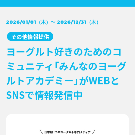
コンクール受賞レシピ
2026/01/01（木）〜 2026/12/31（木）
→
NEWS
牛乳月間
→
その他情報提供
お知らせ
→
イベント
→
EVENT
ヨーグルト好きのためのコ
新商品
→
キャンペーン
→
ミュニティ「みんなのヨーグ
その他情報提供
→
ルトアカデミー」がWEBと
SNSで情報発信中