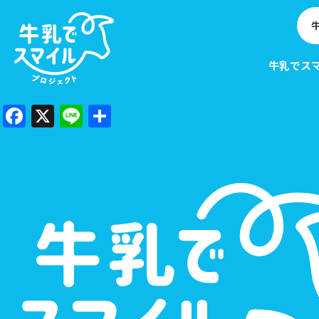
牛乳でス
Facebook
X
Line
共
EVE
N
有