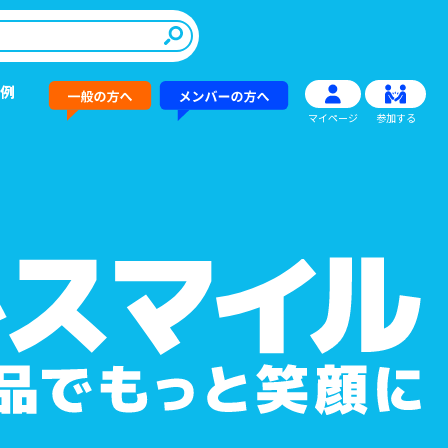
例
マイページ
参加する
その他情報提供
新商品
→
→