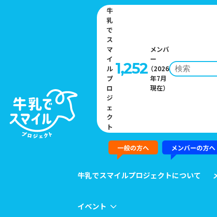
牛
乳
で
ス
マ
メンバ
イ
ー
1,252
ル
（2026
プ
年7月
Home
»
ニュース一覧
»
「よつ葉牛乳バー」シリーズ 4月1日（水）よ
ロ
現在）
りデザインリニューアル品を発売中
ジ
ェ
ク
NEWS
ト
ニュース
牛乳でスマイルプロジェクトについて
イベント