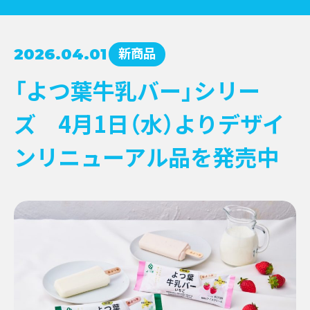
コンクール受賞レシピ
新商品
2026.04.01
→
NEWS
牛乳月間
→
「よつ葉牛乳バー」シリー
お知らせ
→
イベント
→
EVENT
ズ 4月1日（水）よりデザイ
新商品
→
キャンペーン
→
ンリニューアル品を発売中
その他情報提供
→