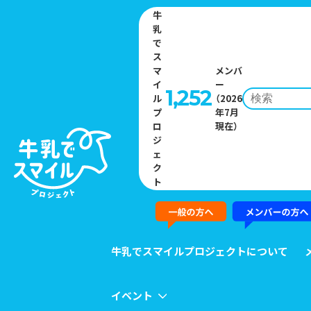
牛
乳
で
ス
マ
メンバ
イ
ー
1,252
ル
（2026
プ
年7月
Home
»
ニュース一覧
»
「北海道のむヨーグルト もも」4月1日（水）よ
ロ
現在）
り期間限定発売中
ジ
ェ
ク
NEWS
ト
ニュース
牛乳でスマイルプロジェクトについて
イベント