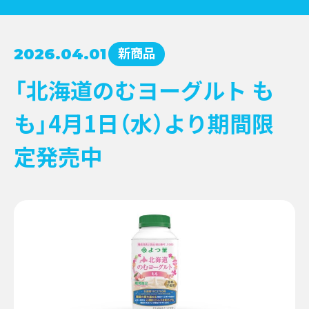
コンクール受賞レシピ
新商品
2026.04.01
→
NEWS
牛乳月間
→
「北海道のむヨーグルト も
お知らせ
→
イベント
→
EVENT
も」4月1日（水）より期間限
新商品
→
キャンペーン
→
定発売中
その他情報提供
→