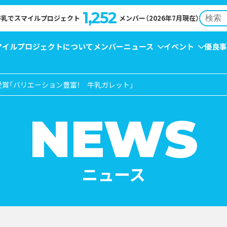
1,252
牛乳でスマイルプロジェクト
メンバー（2026年7月現在）
マイルプロジェクトについて
メンバー
ニュース
イベント
優良事
賞「バリエーション豊富！ 牛乳ガレット」
NT
EWS
牛乳月間
コンクール受賞レシピ
→
イベント
→
キャンペーン
→
お知らせ
→
→
NEWS
ニュース