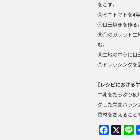
をこす。
③ミニトマトを4
④目玉焼きを作る。
⑤①のガレット生
む。
⑥生地の中心に目
⑦ドレッシングを
【レシピにおける牛
牛乳をたっぷり使
グした栄養バラン
具材を変えること
Faceb
X
L