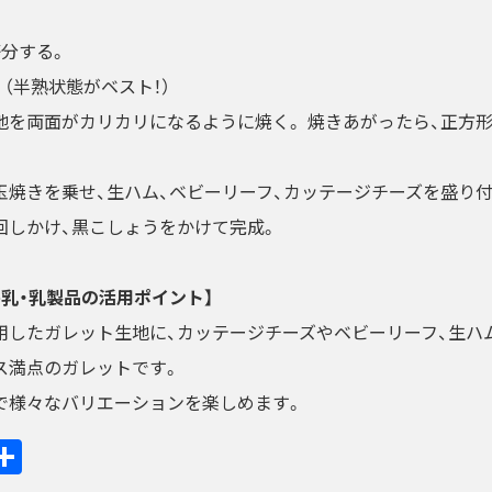
等分する。
（半熟状態がベスト！）
地を両面がカリカリになるように焼く。 焼きあがったら、正方
玉焼きを乗せ、生ハム、ベビーリーフ、カッテージチーズを盛り付
回しかけ、黒こしょうをかけて完成。
乳・乳製品の活用ポイント】
用したガレット生地に、カッテージチーズやベビーリーフ、生ハ
ス満点のガレットです。
で様々なバリエーションを楽しめます。
ook
ine
共
有