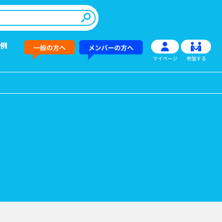
例
マイページ
参加する
その他情報提供
新商品
→
→