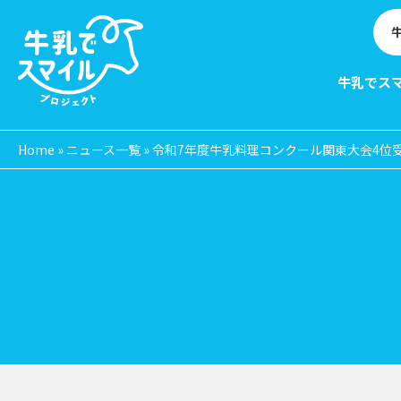
牛乳でス
Home
»
ニュース一覧
»
令和7年度牛乳料理コンクール関東大会4位受
EVE
N