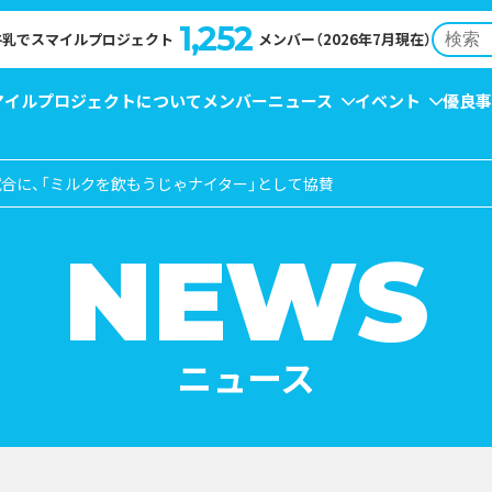
1,252
牛乳でスマイルプロジェクト
メンバー（2026年7月現在）
マイルプロジェクトについて
メンバー
ニュース
イベント
優良事
合に、「ミルクを飲もうじゃナイター」として協賛
NT
EWS
牛乳月間
コンクール受賞レシピ
→
イベント
→
キャンペーン
→
お知らせ
→
→
NEWS
ニュース