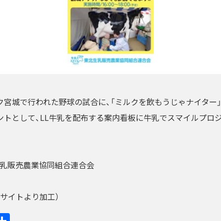
ク宮城で行われた野球の試合に、「ミルクを飲もうじゃナイター
ントとして、LL牛乳を配布する案内看板に牛乳でスマイルプロ
生乳販売農業協同組合連合会
サイトより加工）
ook
ine
共