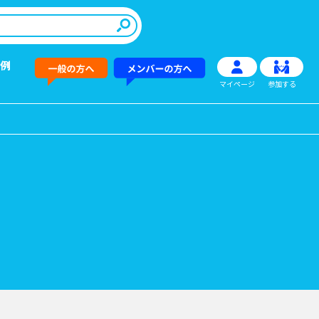
例
マイページ
参加する
その他情報提供
新商品
→
→