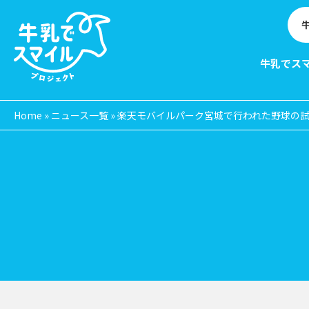
牛乳でス
Home
»
ニュース一覧
»
楽天モバイルパーク宮城で行われた野球の試
EVE
N