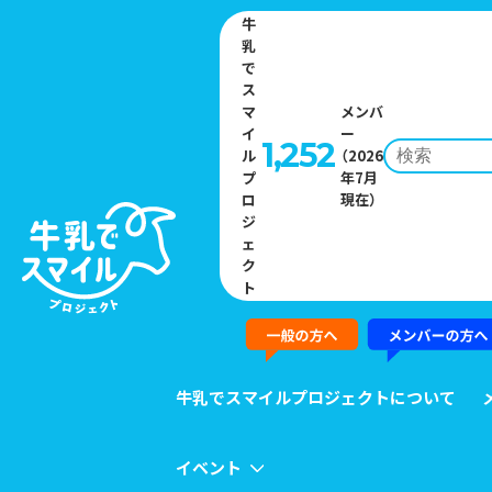
牛
乳
で
ス
マ
メンバ
イ
ー
1,252
ル
（2026
プ
年7月
Home
»
ニュース一覧
»
「ミルク愛すキャンペーン」
ロ
現在）
ジ
ェ
NEWS
ク
ト
ニュース
牛乳でスマイルプロジェクトについて
イベント