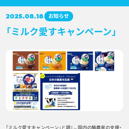
コンクール受賞レシピ
お知らせ
2025.08.18
→
NEWS
牛乳月間
→
「ミルク愛すキャンペーン」
お知らせ
→
イベント
→
EVENT
新商品
→
キャンペーン
→
その他情報提供
→
「ミルク愛すキャンペーン」と題し、国内の酪農家の支援・